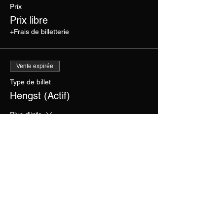
Prix
Prix libre
+Frais de billetterie
Vente expirée
Type de billet
Hengst (Actif)
Plus d'info
Prix
Prix libre
+Frais de billetterie
Partager cet événement