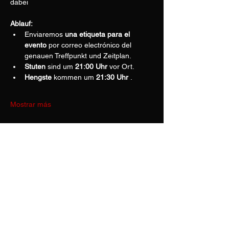
dabei
Ablauf:
Enviaremos 
una etiqueta para el 
evento
 por correo electrónico del 
genauen Treffpunkt und Zeitplan.
Stuten
 sind um 
21:00 Uhr
 vor Ort.
Hengste
 kommen um 
21:30 Uhr
 .
Mostrar más
Compartir este evento
GLORIA
RIZADO
DE PRIMERA CALIDAD