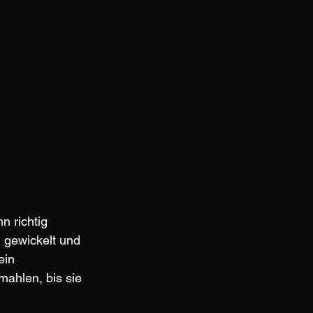
n richtig 
 gewickelt und 
ein 
ahlen, bis sie 