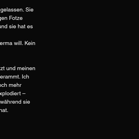
ugelassen. Sie 
gen Fotze 
nd sie hat es 
rma will. Kein 
tzt und meinen 
erammt. Ich 
och mehr 
plodiert – 
während sie 
hat.