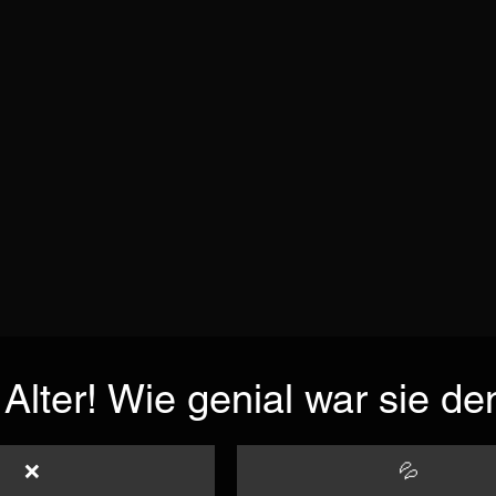
Alter! Wie genial war sie d
❌
💦