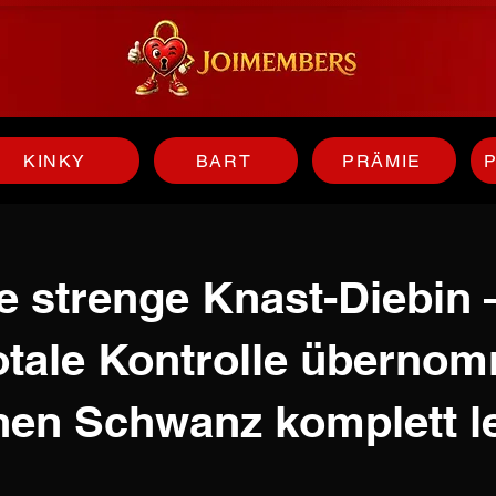
KINKY
BART
PRÄMIE
ie strenge Knast-Diebin 
totale Kontrolle überno
en Schwanz komplett l