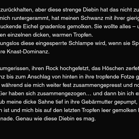
 zurückhalten, aber diese strenge Diebin hat das nicht z
 mich runtergerammt, hat meinen Schwanz mit ihrer gieri
ckende Eichel gnadenlos gemolken. Sie wollte alles – u
n einzelnen dicken, warmen Tropfen.
mungslos diese eingesperrte Schlampe wird, wenn sie Spe
ure Knast-Dominanz.
rumgerissen, ihren Rock hochgefetzt, das Höschen zerfe
 bis zum Anschlag von hinten in ihre tropfende Fotze g
t, während sie mich weiter fest zusammengepresst und n
 Eier haben sich zusammengezogen… und dann bin ich ex
 meine dicke Sahne tief in ihre Gebärmutter gepumpt, 
en ist und mich bis auf den letzten Tropfen leer gemolken 
nade. Genau wie diese Diebin es mag.