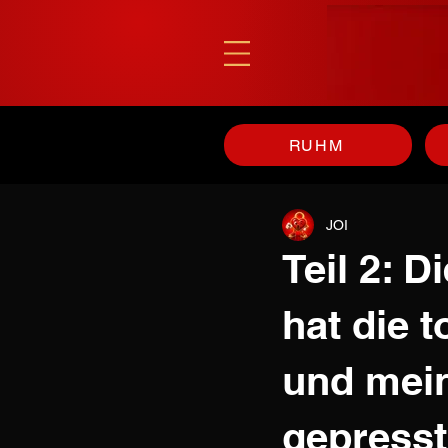
RUHM
JOI
Teil 2: D
hat die 
und mein
gepresst