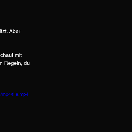
tzt. Aber 
chaut mit 
en Regeln, du 
/mp4/file.mp4