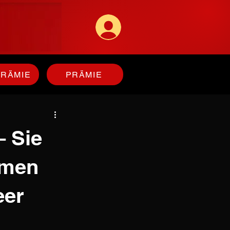
PRÄMIE
PRÄMIE
– Sie
mmen
eer