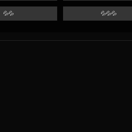
💦💦
💦💦💦