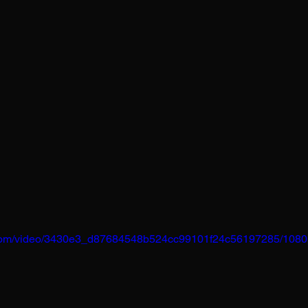
ic.com/video/3430e3_d87684548b524cc99101f24c56197285/1080