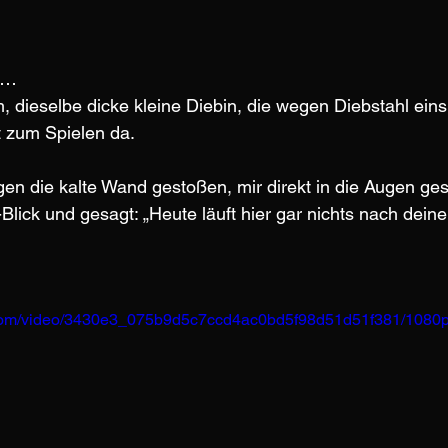
zu…
dieselbe dicke kleine Diebin, die wegen Diebstahl einsi
t zum Spielen da.
gen die kalte Wand gestoßen, mir direkt in die Augen ges
Blick und gesagt: „Heute läuft hier gar nichts nach dein
ic.com/video/3430e3_075b9d5c7ccd4ac0bd5f98d51d51f381/1080p