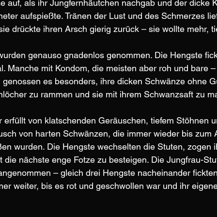
ise auf, als ihr Jungfernhäutchen nachgab und der dicke K
meter aufspießte. Tränen der Lust und des Schmerzes lief
e drückte ihren Arsch gierig zurück – sie wollte mehr, tie
 wurden genauso gnadenlos genommen. Die Hengste fick
al. Manche mit Kondom, die meisten aber roh und bare – 
n genossen es besonders, ihre dicken Schwänze ohne G
nlöcher zu rammen und sie mit ihrem Schwanzsaft zu ma
erfüllt von klatschenden Geräuschen, tiefem Stöhnen 
ch von harten Schwänzen, die immer wieder bis zum A
oßen wurden. Die Hengste wechselten die Stuten, zogen 
t die nächste enge Fotze zu besteigen. Die Jungfrau-Stu
angenommen – gleich drei Hengste nacheinander fickten 
er weiter, bis es rot und geschwollen war und ihr eige