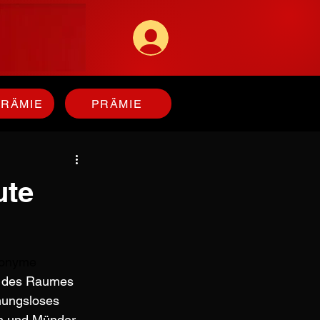
PRÄMIE
PRÄMIE
ute
nonyme 
te des Raumes 
mungsloses 
en und Münder 