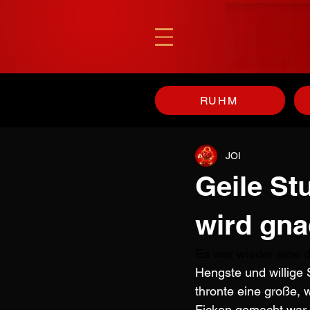
RUHM
JOI
Geile St
wird gna
Es war wieder eine d
Hengste und willige 
thronte eine große, 
Ficken gemacht war.