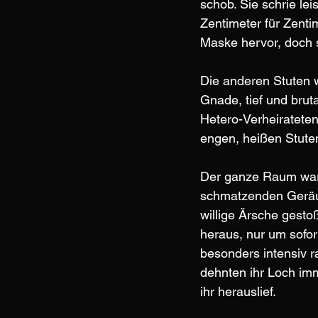
schob. Sie schrie le
Zentimeter für Zenti
Maske hervor, doch si
Die anderen Stuten
Gnade, tief und brut
Hetero-Verheiratete
engen, heißen Stute
Der ganze Raum war 
schmatzenden Geräus
willige Ärsche gest
heraus, nur um sofor
besonders intensiv r
dehnten ihr Loch imm
ihr herauslief.