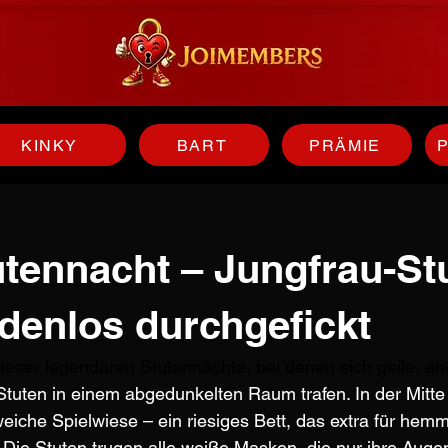
KINKY
BART
PRÄMIE
utennacht – Jungfrau-St
denlos durchgefickt
ieser legendären Stutennächte, bei denen sich geile, a
Stuten in einem abgedunkelten Raum trafen. In der Mit
weiche Spielwiese – ein riesiges Bett, das extra für hem
 Die Stuten trugen alle weiße Masken, die nur ihre Aug