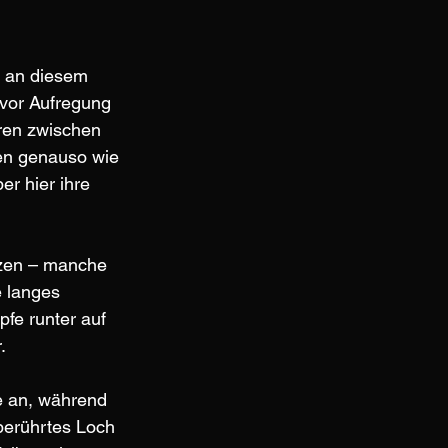
s an diesem 
 vor Aufregung 
ren zwischen 
zen genauso wie 
r hier ihre 
nzen – manche 
e langes 
fe runter auf 
.
te an, während 
berührtes Loch 