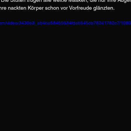
ihre nackten Körper schon vor Vorfreude glänzten.
ic.com/video/3430e3_ab4be58455634fdeb545cb76241782c7/1080