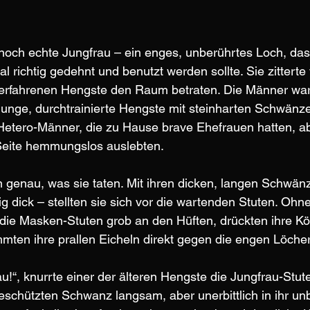
 noch echte Jungfrau – ein enges, unberührtes Loch, da
 richtig gedehnt und benutzt werden sollte. Sie zitterte
ie erfahrenen Hengste den Raum betraten. Die Männer wa
 junge, durchtrainierte Hengste mit steinharten Schwän
e Hetero-Männer, die zu Hause brave Ehefrauen hatten, abe
Seite hemmungslos auslebten.
 genau, was sie taten. Mit ihren dicken, langen Schwä
g dick – stellten sie sich vor die wartenden Stuten. Ohn
 die Masken-Stuten grob an den Hüften, drückten ihre Köp
mten ihre prallen Eicheln direkt gegen die engen Löcher
 Sau!“, knurrte einer der älteren Hengste die Jungfrau-Stu
geschützten Schwanz langsam, aber unerbittlich in ihr un