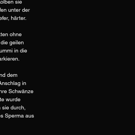
olben sie 
en unter der 
fer, härter.
ten ohne 
die geilen 
ummi in die 
rkieren.
und dem 
nschlag in 
ihre Schwänze 
te wurde 
sie durch, 
nes Sperma aus 