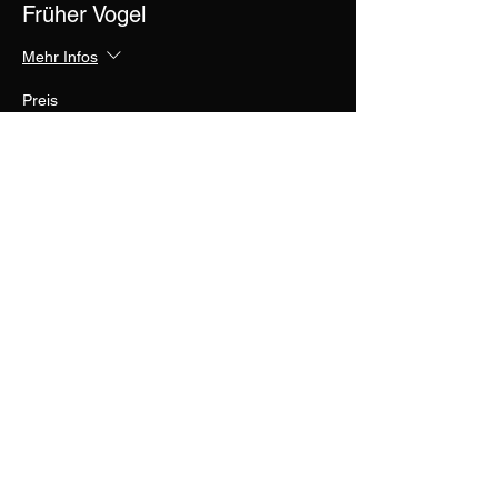
Früher Vogel
Mehr Infos
Preis
Wunschpreis
+Ticket-Servicegebühr
Diese Veranstaltung teilen
RUHM
KINKY
PRÄMIE
PRÄMIE
PRÄMIE
BART