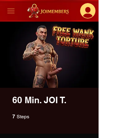
60 Min. JOI T.
7 Steps
7
Steps