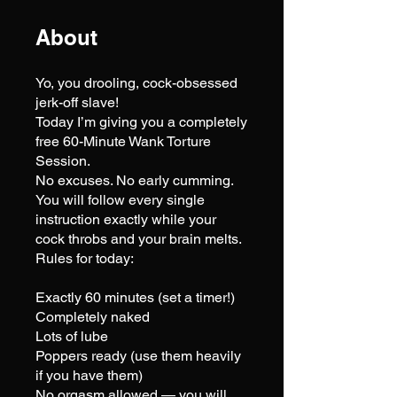
About
Yo, you drooling, cock-obsessed
jerk-off slave!
Today I’m giving you a completely
free 60-Minute Wank Torture
Session.
No excuses. No early cumming.
You will follow every single
instruction exactly while your
cock throbs and your brain melts.
Rules for today:
Exactly 60 minutes (set a timer!)
Completely naked
Lots of lube
Poppers ready (use them heavily
if you have them)
No orgasm allowed — you will